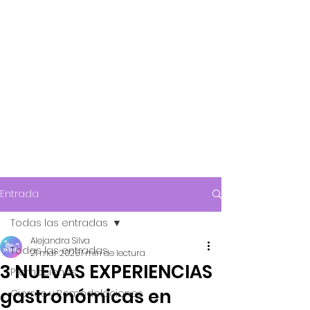
Entrada
Todas las entradas
Alejandra Silva
Todas las entradas
21 mar 2025
1 min de lectura
3 NUEVAS EXPERIENCIAS
Promociones
gastronómicas en
Cierres y Remodelaciones