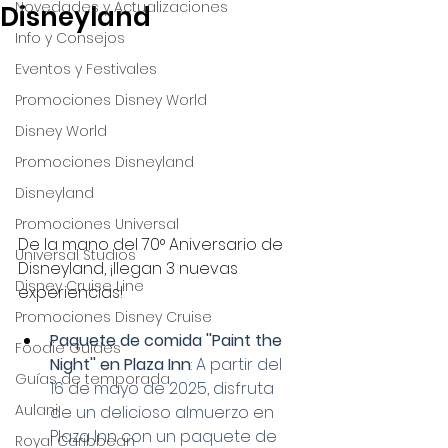
Novedades y Actualizaciones
Disneyland
Info y Consejos
Eventos y Festivales
Promociones Disney World
Disney World
Promociones Disneyland
Disneyland
Promociones Universal
De la mano del 70° Aniversario de 
Universal Studios
Disneyland, ¡llegan 3 nuevas 
Disney Cruise Line
experiencias!
Promociones Disney Cruise
Paquete de comida ''Paint the 
Foodie Guides
Night'' en Plaza Inn
: A partir del 
Guías de temporada
16 de mayo de 2025, disfruta 
Aulani
de un delicioso almuerzo en 
Plaza Inn con un paquete de 
Royal Caribbean