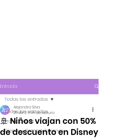
Entrada
Todas las entradas
Alejandra Silva
Todas las entradas
21 abr
2 min de lectura
🚢 Niños viajan con 50%
Promociones
de descuento en Disney
Cierres y Remodelaciones