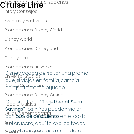
Novedades y Actualizaciones
Cruise Line
Info y Consejos
Eventos y Festivales
Promociones Disney World
Disney World
Promociones Disneyland
Disneyland
Promociones Universal
Disney acaba de soltar una promo 
Universal Studios
que, si viajas en familia, cambia 
Disney Cruise Line
completamente el juego.
Promociones Disney Cruise
Con su oferta 
“Together at Seas 
Foodie Guides
Savings”
, los niños pueden viajar 
Guías de temporada
con 
50% de descuento
 en el costo 
Aulani
del crucero, aquí te explico todos 
los detalles y cosas a considerar.
Royal Caribbean