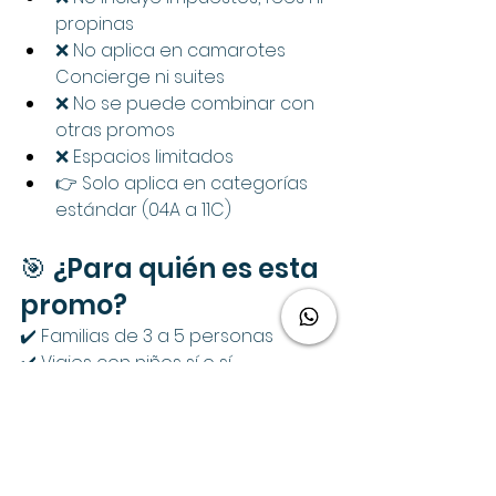
propinas
❌ No aplica en camarotes 
Concierge ni suites
❌ No se puede combinar con 
otras promos
❌ Espacios limitados 
👉 Solo aplica en categorías 
estándar (04A a 11C)
🎯 ¿Para quién es esta 
promo?
✔️ Familias de 3 a 5 personas
✔️ Viajes con niños sí o sí
✔️ Clientes que estaban “en la 
duda” por presupuesto
Promociones
Disney Cruise Line