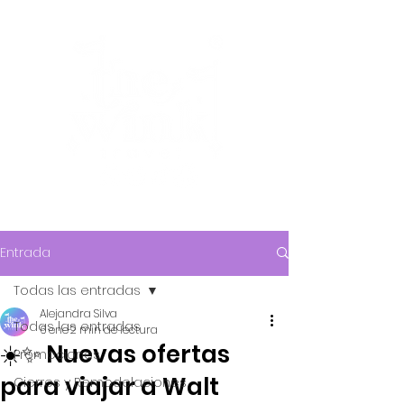
Entrada
Todas las entradas
Alejandra Silva
Todas las entradas
6 ene
2 min de lectura
☀️✨ Nuevas ofertas
Promociones
para viajar a Walt
Cierres y Remodelaciones