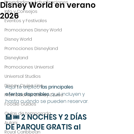
Novedades y Actualizaciones
Disney World en verano
Info y Consejos
2026
Eventos y Festivales
Promociones Disney World
Disney World
Promociones Disneyland
Disneyland
Promociones Universal
Universal Studios
Disney Cruise Line
Aquí te explico 
las principales 
ofertas disponibles
, qué incluyen y 
Promociones Disney Cruise
hasta cuándo se pueden reservar.
Foodie Guides
Guías de temporada
🏨🎟️ 2 NOCHES Y 2 DÍAS 
Aulani
DE PARQUE GRATIS al 
Royal Caribbean