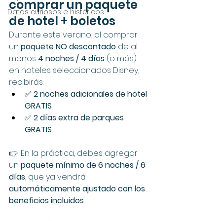
comprar un paquete 
Datos curiosos e históricos
de hotel + boletos
Durante este verano, al comprar 
un 
paquete NO descontado
 de al 
menos 
4 noches / 4 días
 (o más) 
en hoteles seleccionados Disney, 
recibirás:
✅ 
2 noches adicionales de hotel 
GRATIS
✅ 
2 días extra de parques 
GRATIS
👉 En la práctica, debes agregar 
un 
paquete mínimo de 6 noches / 6 
días
, que ya vendrá 
automáticamente ajustado con los 
beneficios incluidos
.