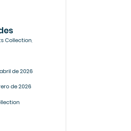
edes
s Collection
, 
abril de 2026
brero de 2026
llection
.