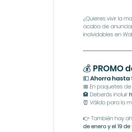
¿Quieres vivir la 
acaba de anunciar
inolvidables en Wa
💰 PROMO de
💵 Ahorra hasta
📅 En paquetes de
🏨 Deberás incluir 
h
⏰ Válido para la m
👉 También hay aho
de enero y el 19 d