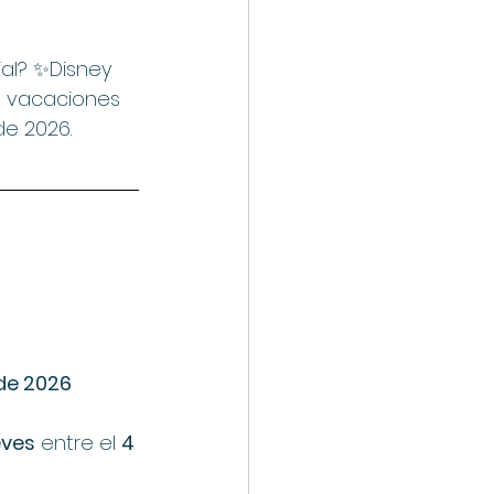
al? ✨Disney 
s vacaciones 
de 2026.
 de 2026
eves
 entre el 
4 