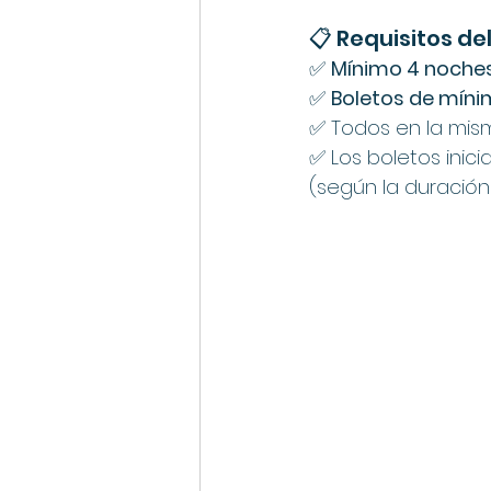
📋 Requisitos d
✅ 
Mínimo 4 noche
✅ 
Boletos de míni
✅ Todos en la mis
✅ Los boletos inic
(según la duración 