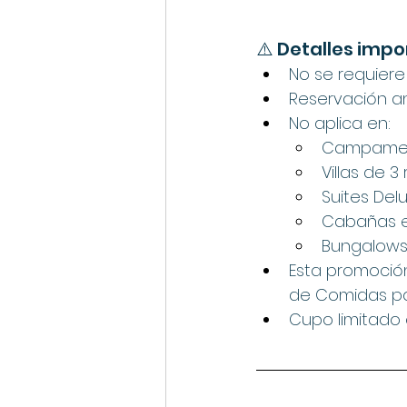
⚠️ Detalles imp
No se requiere
Reservación an
No aplica en:
Campame
Villas de 
Suites Del
Cabañas e
Bungalows 
Esta promoció
de Comidas pa
Cupo limitado