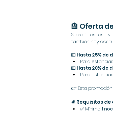
🏨 Oferta d
Si prefieres reserv
también hay descu
💵 Hasta 25% de 
Para estancias
💵 Hasta 20% de 
Para estancias
👉 Esta promoción 
🛎️ Requisitos d
✅ Mínimo 
1 no