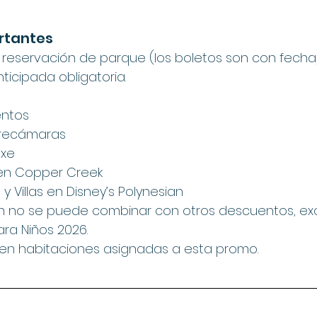
ortantes
 reservación de parque (los boletos son con fecha)
ticipada obligatoria.
ntos
3 recámaras
uxe
n Copper Creek
y Villas en Disney’s Polynesian
n no se puede combinar con otros descuentos, exc
ra Niños 2026.
 en habitaciones asignadas a esta promo.