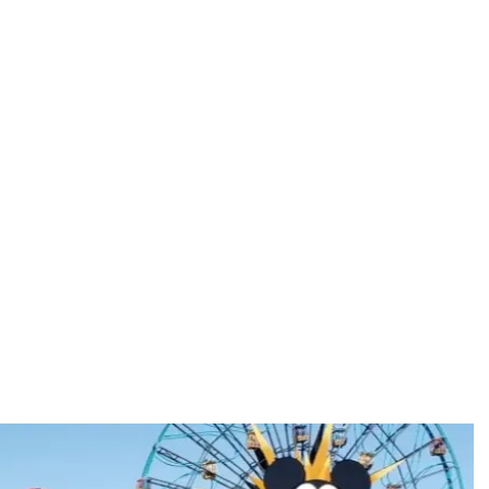
rtificada
eferidos y Socios
Destinos
Pagos
Cursos y Guías
Asesorías