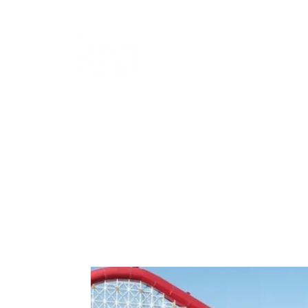
Yo soy Ale tu Agente Ce
The Wink Travel
Inicio
Cotizar mi viaje
Testimonios
Beneficios
R