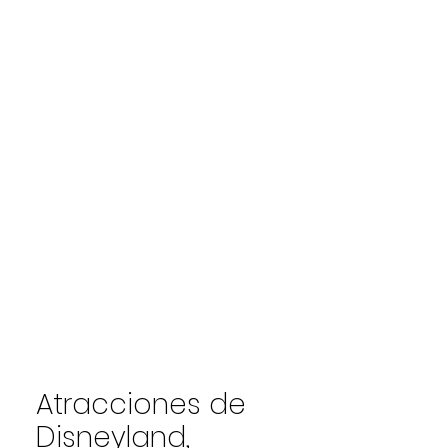
Iniciar sesión
FAQ's
Más
Atracciones de
Disneyland,