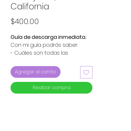
California
Precio
$400.00
Guía de descarga inmediata.
Con mi guía podrás saber:
- Cuáles son todas las 
atracciones que hay en 
Disneyland Park y California 
Agregar al carrito
Adventure Park.
- Mapa de cada tierra y dónde 
Realizar compra
están ubicadas cada una.
- Cuáles son las atracciones 
con Rider Switch.
- Cuáles son las que no tienen 
requerimiento de altura.