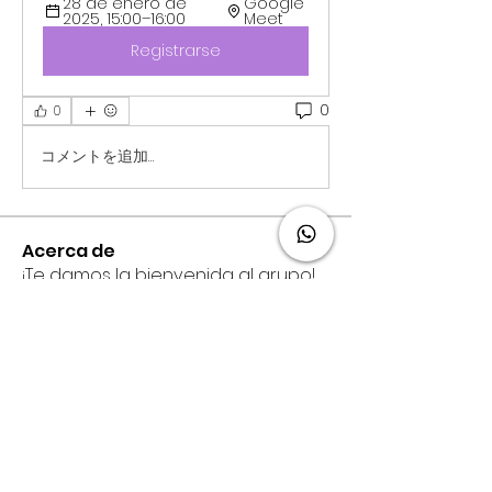
28 de enero de 
Google 
2025, 15:00–16:00
Meet
Registrarse
0
0
コメントを追加…
Acerca de
¡Te damos la bienvenida al grupo!
Puedes conectarte con otro
...
Leer más