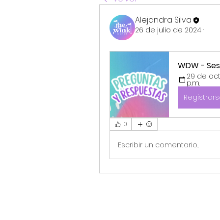
Alejandra Silva
26 de julio de 2024
·
WDW - Sesi
29 de oct
p.m.
Registrar
0
Escribir un comentario...