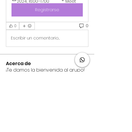
2024, 16:00–17:00
Meet
Registrarse
0
0
Escribir un comentario...
Acerca de
¡Te damos la bienvenida al grupo!
Puedes conectarte con otro
...
Leer más